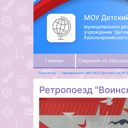
МОУ Детский
муниципальное до
учреждение "Детс
Красноармейского 
Главная
Сведения об образов
Ошколе.ру
Официальный сайт МОУ Детский сад № 
Ретропоезд "Воинс