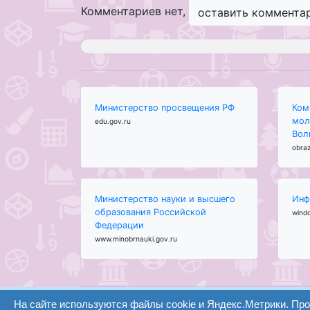
Комментариев нет,
оставить коммента
Министерство просвещения РФ
Ком
мол
edu.gov.ru
Вол
obraz
Министерство науки и высшего
Инф
образования Российской
wind
Федерации
www.minobrnauki.gov.ru
На сайте используются файлы cookie и Яндекс.Метрики. Пр