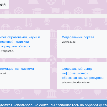
.
рий
итет образования, науки и
Федеральный портал
одежной политики
www.edu.ru
гоградской области
.volganet.ru
ормационная система
Федеральный центр
информационно-
ow.edu.ru
образовательных ресурсов
school-collection.edu.ru
одолжая использование сайта, вы соглашаетесь на обработку с