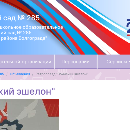
 сад № 285
школьное образовательное
кий сад № 285
района Волгограда"
ательной организации
Персоналии
Сервисы
285
Объявления
Ретропоезд "Воинский эшелон"
кий эшелон"